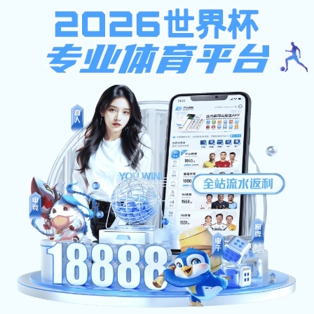
注册入口
全天更新 ·
bob最新官网
赛
事实时同步
无论您身在何处，
bob最新官网APP
为您带来高
速、高清、稳定的观赛体验。
下载客户端
网页端访问