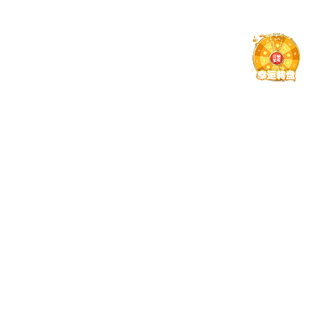
围，是任何一支成功球队所必需的，而大洛佩斯则恰
恰扮演着这个角色，让快船队更加团结一致。
通过多年的拼搏，大洛佩斯不仅赢得了众多荣誉，也
是年轻球员们学习和模仿的榜样。他用实际行动告诉
大家，只要努力，就一定能够实现梦想。这样的影
响，不仅限于胜利与否，更是在于如何面对挑战与困
难，这正是体育精神所在。
3、大洛佩斯的人格魅力
除了出色的竞技能力外，大洛佩斯还拥有独特的人格
魅力。他总是能够以幽默风趣的一面出现，与媒体及
球迷之间建立良好的互动关系。在社交媒体上，他经
常分享生活中的点滴，与粉丝们保持紧密联系，这让
他的形象更加亲民且易于接近。