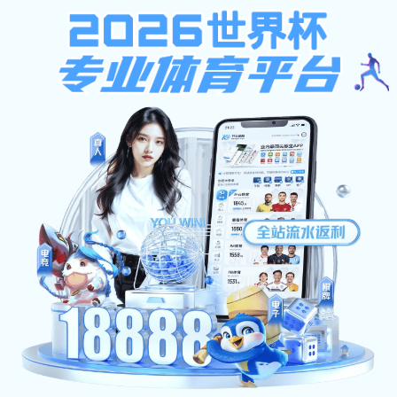
注册入口
全天更新 ·
bob最新官网
赛
事实时同步
无论您身在何处，
bob最新官网APP
为您带来高
速、高清、稳定的观赛体验。
下载客户端
网页端访问