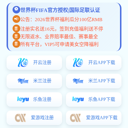
祝快船中锋大洛佩斯38岁生日快乐
愿你在新的一岁里继续闪耀篮球场