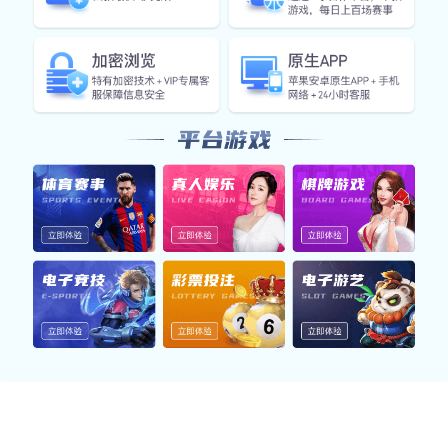
是错误的。他不仅体能充沛，而且心理素质也趋于成
熟，这让他在比赛中更加冷静从容，能够做出更明智
的决策。
2、职业生涯的发展与转型
自从进入职业足球以来，凯恩逐渐从一个年轻小将成
长为世界顶级前锋。在这条路上，他经历了不少挑战
和磨练，从起初的不被重视到如今备受瞩目，这段历
程充满了艰辛和奋斗。他不仅需要应对外界对他的期
望，更要不断提升自己的技术和战术理解能力。
随着时间推移，凯恩开始逐步调整自己的踢法。在早
期以冲击力著称后，他开始注重控球和传球能力，使
得自己不仅是一名射手，同时也是组织者。这种转型
让他能够适应不同风格的比赛，也使得他在队伍中扮