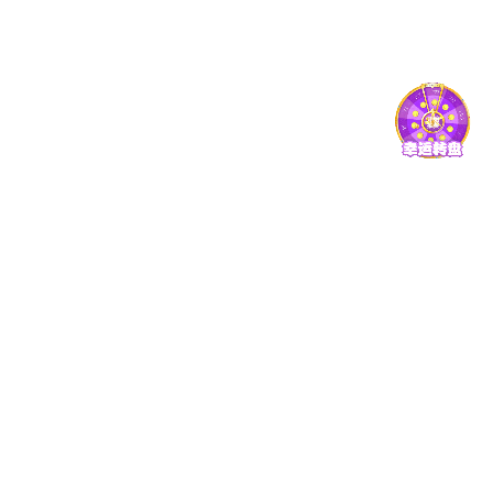
演了更加多元化的角色。
此外，通过与教练团队密切合作，凯恩还学习到了更
多关于如何保持身体健康的方法。这对于一名运动员
来说至关重要，因为只有确保身体处于最佳状态才能
够应对激烈竞争带来的压力。正是这种积极向上的态
度促使着他的持续进步，让他在32岁依然能够闪耀光
芒。
3、对球队的重要影响
作为球队核心之一，凯恩不仅仅是进攻端的一把尖
刀，他还承担着更多责任，包括引领年轻球员和策划
战术执行等。在关键时刻，他总能站出来为球队提供
所需动力，无论是在精神层面还是技战术层面，都展
现出了领导者风范。