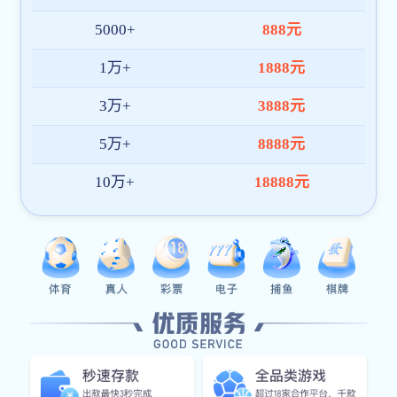
1、比赛状态再攀高峰
凯恩本赛季的表现令人瞩目，尤其是在重要赛事中的
出色发挥。在欧冠小组赛阶段，他展现出了强大的攻
击力，不仅频频破门，还为队友创造了众多机会。他
在关键比赛中两次打入进球，让球队顺利晋级淘汰
赛，这无疑是他职业生涯的一大亮点。
此外，在联赛中，凯恩同样保持着高效的进攻状态。
他不仅参与了大量进球，还展现出了全面的技术能力
和战术意识。无论是单刀直入还是远射，他都能把握
住机会，为球队贡献力量。这种高水平的竞技状态使
得他成为对手防线上的噩梦。
随着年龄增长，一些人曾质疑凯恩是否还能保持这样
的竞技水平。然而，本赛季他的表现证明了所有人都