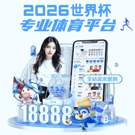
注册入口
全天更新 ·
bob最新官网
赛
事实时同步
无论您身在何处，
bob最新官网APP
为您带来高
速、高清、稳定的观赛体验。
下载客户端
网页端访问